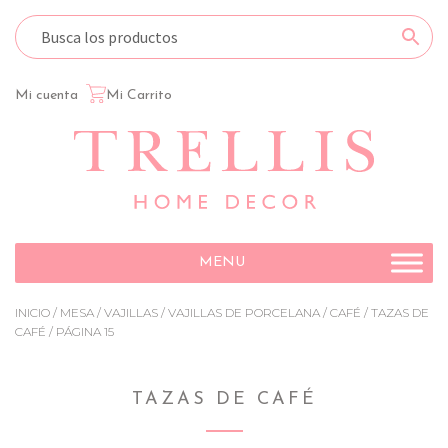
Mi cuenta
Mi Carrito
Ir
Ir
a
al
la
contenido
navegación
MENU
INICIO
/
MESA
/
VAJILLAS
/
VAJILLAS DE PORCELANA
/
CAFÉ
/
TAZAS DE
CAFÉ
/ PÁGINA 15
TAZAS DE CAFÉ