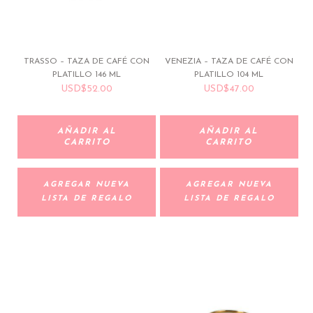
TRASSO – TAZA DE CAFÉ CON
VENEZIA – TAZA DE CAFÉ CON
PLATILLO 146 ML
PLATILLO 104 ML
USD
$
52.00
USD
$
47.00
AÑADIR AL
AÑADIR AL
CARRITO
CARRITO
AGREGAR NUEVA
AGREGAR NUEVA
LISTA DE REGALO
LISTA DE REGALO