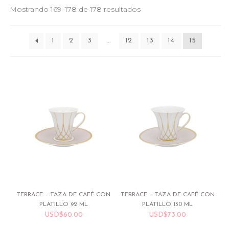
Mostrando 169–178 de 178 resultados
1
2
3
…
12
13
14
15
TERRACE – TAZA DE CAFÉ CON
TERRACE – TAZA DE CAFÉ CON
PLATILLO 92 ML
PLATILLO 130 ML
USD
$
60.00
USD
$
73.00