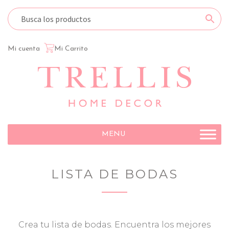
Mi cuenta
Mi Carrito
Ir
Ir
a
al
la
contenido
navegación
MENU
LISTA DE BODAS
Crea tu lista de bodas. Encuentra los mejores