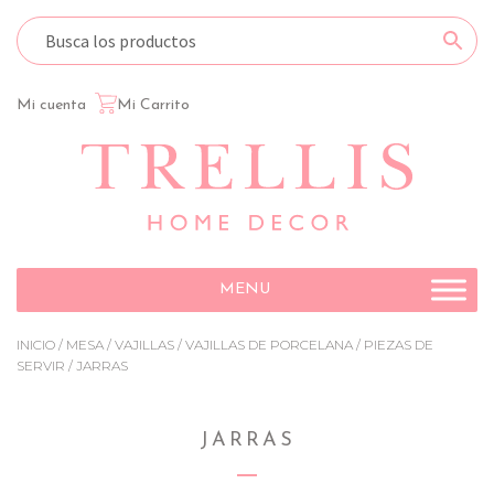
Mi cuenta
Mi Carrito
Ir
Ir
a
al
la
contenido
navegación
MENU
INICIO
/
MESA
/
VAJILLAS
/
VAJILLAS DE PORCELANA
/
PIEZAS DE
SERVIR
/ JARRAS
JARRAS