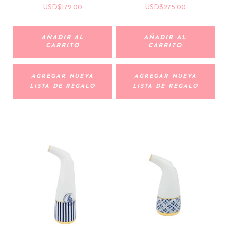
USD
$
172.00
USD
$
275.00
AÑADIR AL
AÑADIR AL
CARRITO
CARRITO
AGREGAR NUEVA
AGREGAR NUEVA
LISTA DE REGALO
LISTA DE REGALO