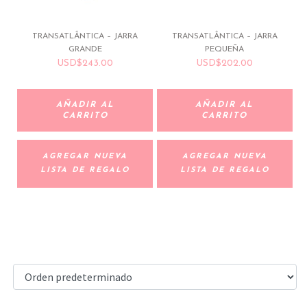
TRANSATLÂNTICA – JARRA
TRANSATLÂNTICA – JARRA
GRANDE
PEQUEÑA
USD
$
243.00
USD
$
202.00
AÑADIR AL
AÑADIR AL
CARRITO
CARRITO
AGREGAR NUEVA
AGREGAR NUEVA
LISTA DE REGALO
LISTA DE REGALO