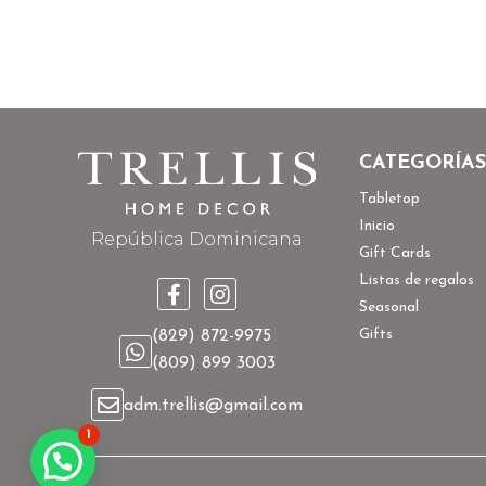
CATEGORÍAS
Tabletop
Inicio
República Dominicana
Gift Cards
Listas de regalos
Seasonal
Gifts
(829) 872-9975
(809) 899 3003
adm.trellis@gmail.com
1