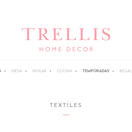
Ir
Ir
a
al
la
contenido
navegación
S
MESA
HOGAR
COCINA
TEMPORADAS
REGA
TEXTILES