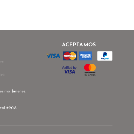
ACEPTAMOS
ni
ini
ésimo Jiménez
ocal #20A