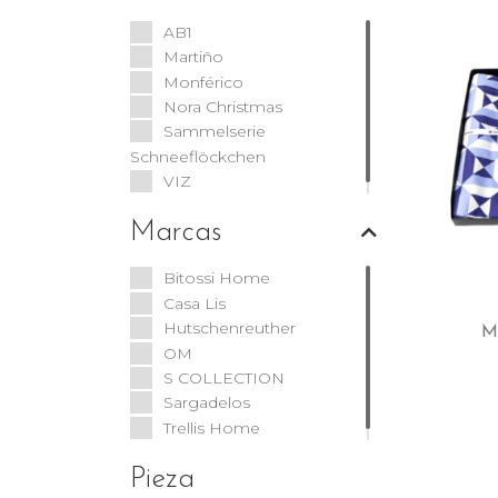
AB1
Martiño
Monférico
Nora Christmas
Sammelserie
Schneeflöckchen
VIZ
Marcas
Bitossi Home
Casa Lis
Hutschenreuther
OM
S COLLECTION
Sargadelos
Trellis Home
Pieza