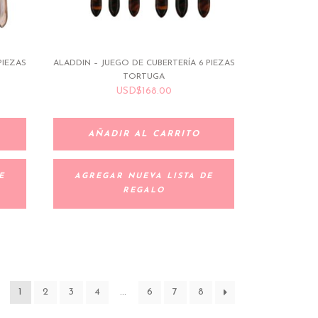
PIEZAS
ALADDIN – JUEGO DE CUBERTERÍA 6 PIEZAS
TORTUGA
USD
$
168.00
AÑADIR AL CARRITO
E
AGREGAR NUEVA LISTA DE
REGALO
1
2
3
4
…
6
7
8