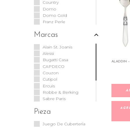
Country
Domo
Domo Gold
Franz Perle
Galerie
Marcas
Gio
Giro Kids
Alain St. Joanis
Glamour
Alessi
Goa
Bugatti Casa
Gustave
ALADDIN –
CAPDECO
Julia
Couzon
Linear
Cutipol
Melodia
Ercuis
Moon
A
Robbe & Berking
Nature
Sabre Paris
Oxford
Sambonet
Panda
AGR
Pieza
St. James
Riva
Trellis Plata
Riviera
Juego De Cubertería
Vista Alegre
Siena