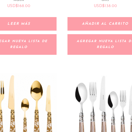
USD
$
168.00
USD
$
138.00
LEER MÁS
AÑADIR AL CARRITO
EGAR NUEVA LISTA DE
AGREGAR NUEVA LISTA D
REGALO
REGALO