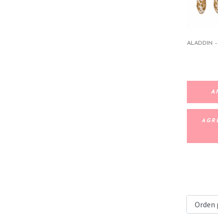
ALADDIN –
A
AGR