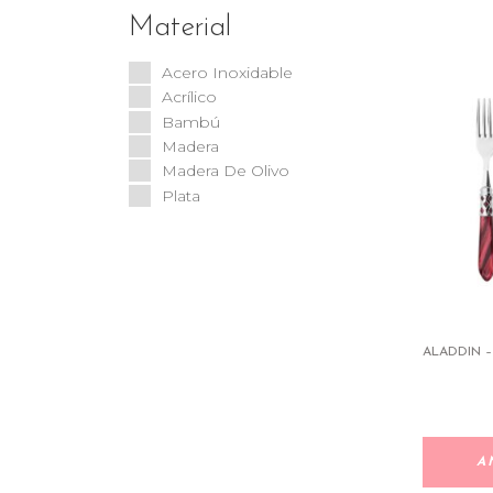
WMF
Tortuga
Material
Velvet
Venezia
Acero Inoxidable
Vidal
Acrílico
Viva
Bambú
Arcade
Madera
Bamboo
Madera De Olivo
Lauriers
Plata
Mood
ALADDIN –
A