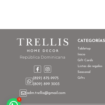
CATEGORÍAS
Tabletop
Inicio
República Dominicana
Gift Cards
Listas de regalos
Seasonal
Gifts
(829) 872-9975
(809) 899 3003
adm.trellis@gmail.com
1