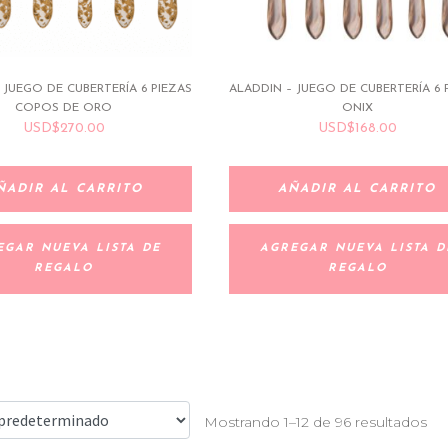
 JUEGO DE CUBERTERÍA 6 PIEZAS
ALADDIN – JUEGO DE CUBERTERÍA 6 
COPOS DE ORO
ONIX
USD
$
270.00
USD
$
168.00
ÑADIR AL CARRITO
AÑADIR AL CARRITO
EGAR NUEVA LISTA DE
AGREGAR NUEVA LISTA D
REGALO
REGALO
Mostrando 1–12 de 96 resultados