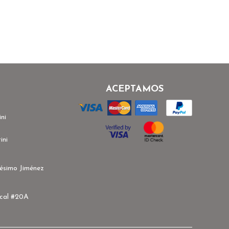
ACEPTAMOS
ni
ini
ésimo Jiménez
ocal #20A