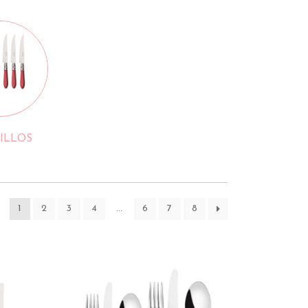
ILLOS
1
2
3
4
…
6
7
8