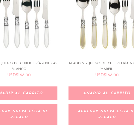
 JUEGO DE CUBERTERÍA 6 PIEZAS
ALADDIN – JUEGO DE CUBERTERÍA 6 
BLANCO
MARFIL
USD
$
168.00
USD
$
168.00
ÑADIR AL CARRITO
AÑADIR AL CARRITO
EGAR NUEVA LISTA DE
AGREGAR NUEVA LISTA D
REGALO
REGALO