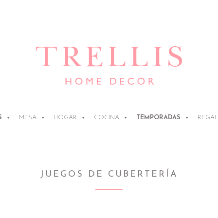
Ir
Ir
a
al
la
contenido
navegación
S
MESA
HOGAR
COCINA
TEMPORADAS
REGA
JUEGOS DE CUBERTERÍA