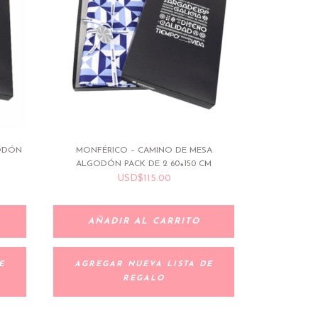
GODÓN
MONFÉRICO – CAMINO DE MESA
ALGODÓN PACK DE 2 60×150 CM
USD
$
115.00
AÑADIR AL CARRITO
E
AGREGAR NUEVA LISTA DE
REGALO