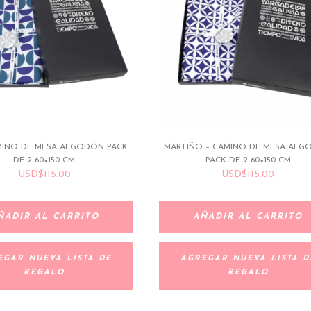
AMINO DE MESA ALGODÓN PACK
MARTIÑO – CAMINO DE MESA AL
DE 2 60×150 CM
PACK DE 2 60×150 CM
USD
$
115.00
USD
$
115.00
ÑADIR AL CARRITO
AÑADIR AL CARRITO
EGAR NUEVA LISTA DE
AGREGAR NUEVA LISTA D
REGALO
REGALO