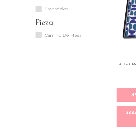
Sargadelos
Pieza
Camino De Mesa
AB1 – C
A
AGR