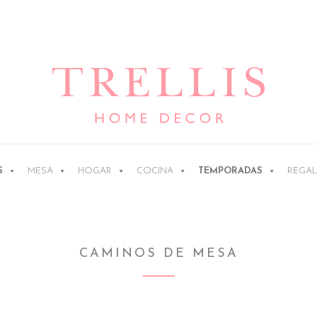
Ir
Ir
a
al
la
contenido
navegación
S
MESA
HOGAR
COCINA
TEMPORADAS
REGA
CAMINOS DE MESA