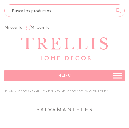
Mi cuenta
Mi Carrito
Ir
Ir
a
al
la
contenido
navegación
MENU
INICIO
/
MESA
/
COMPLEMENTOS DE MESA
/ SALVAMANTELES
SALVAMANTELES