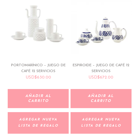
PORTOMARÍNICO – JUEGO DE
ESPIROIDE – JUEGO DE CAFÉ 12
CAFÉ 12 SERVICIOS
SERVICIOS
USD
$
630.00
USD
$
672.00
AÑADIR AL
AÑADIR AL
CARRITO
CARRITO
AGREGAR NUEVA
AGREGAR NUEVA
LISTA DE REGALO
LISTA DE REGALO