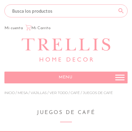
Mi cuenta
Mi Carrito
Ir
Ir
a
al
la
contenido
navegación
MENU
INICIO
/
MESA
/
VAJILLAS
/
VER TODO
/
CAFÉ
/ JUEGOS DE CAFÉ
JUEGOS DE CAFÉ