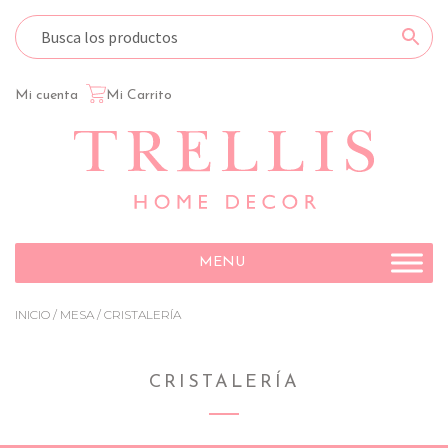
Mi cuenta
Mi Carrito
Ir
Ir
a
al
la
contenido
navegación
MENU
INICIO
/
MESA
/ CRISTALERÍA
CRISTALERÍA