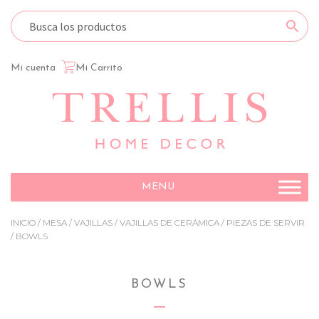
Mi cuenta
Mi Carrito
Ir
Ir
a
al
la
contenido
navegación
MENU
INICIO
/
MESA
/
VAJILLAS
/
VAJILLAS DE CERÁMICA
/
PIEZAS DE SERVIR
/ BOWLS
BOWLS