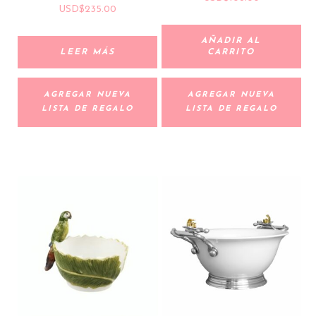
USD
$
235.00
AÑADIR AL
LEER MÁS
CARRITO
AGREGAR NUEVA
AGREGAR NUEVA
LISTA DE REGALO
LISTA DE REGALO