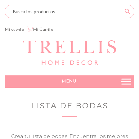
Mi cuenta
Mi Carrito
Ir
Ir
a
al
la
contenido
navegación
MENU
LISTA DE BODAS
Crea tu lista de bodas. Encuentra los mejores