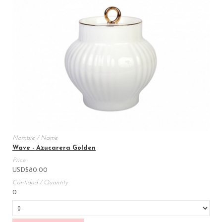
Wave - Azucarera Golden
USD
$
80.00
0