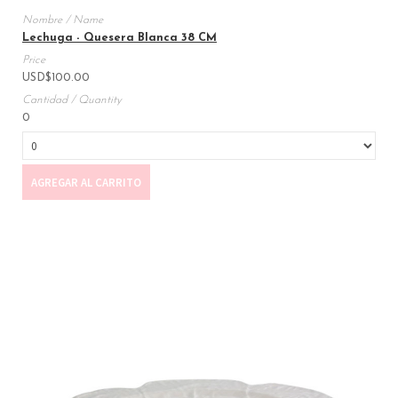
Lechuga - Quesera Blanca 38 CM
USD
$
100.00
0
AGREGAR AL CARRITO