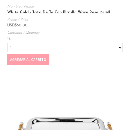
White Gold - Taza De Té Con Platillo Wave Rose 155 ML
USD
$
50.00
12
AGREGAR AL CARRITO