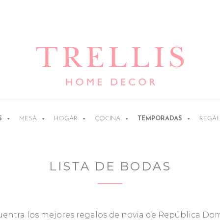
Ir
Ir
a
al
la
contenido
navegación
S
MESA
HOGAR
COCINA
TEMPORADAS
REGA
LISTA DE BODAS
cuentra los mejores regalos de novia de República Do