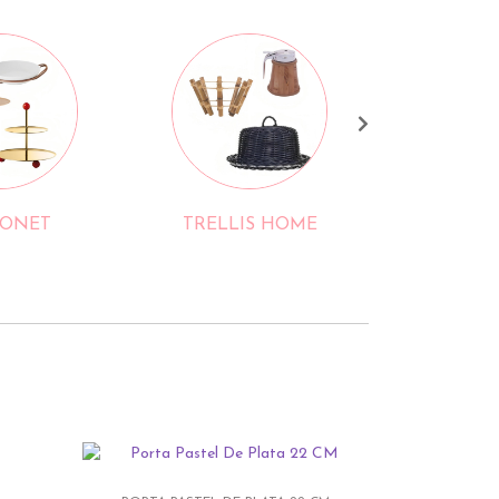
ONET
TRELLIS HOME
LEON