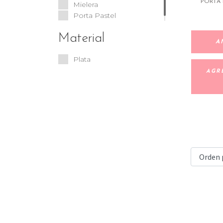
PORTA 
Mielera
Porta Pastel
Material
A
Plata
AGR