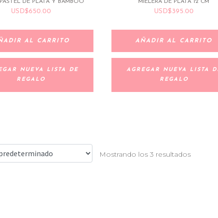
PASTEL DE PLATA Y BAMBOO
MIELERA DE PLATA 12 CM
USD
$
650.00
USD
$
395.00
ÑADIR AL CARRITO
AÑADIR AL CARRITO
EGAR NUEVA LISTA DE
AGREGAR NUEVA LISTA D
REGALO
REGALO
Mostrando los 3 resultados