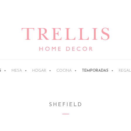
Ir
Ir
a
al
la
contenido
navegación
S
MESA
HOGAR
COCINA
TEMPORADAS
REGA
SHEFIELD