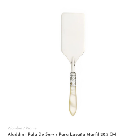
Aladdin - Pala De Servir Para Lasaña Marfil 28.5 CM