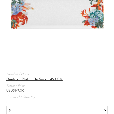
Duality - Platón De Servir 45.3 CM
USD
$
147.00
1