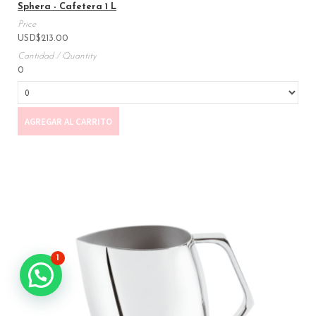
Sphera - Cafetera 1 L
USD
$
213.00
0
AGREGAR AL CARRITO
1