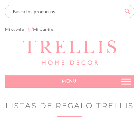
Mi cuenta
Mi Carrito
Ir
Ir
a
al
la
contenido
navegación
MENU
LISTAS DE REGALO TRELLIS