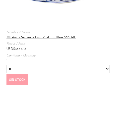
Olivier - Salsera Con Platillo Bleu 350 ML
USD
$
355.00
1
SIN STOCK