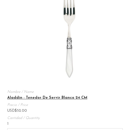
Aladdin - Tenedor De Servir Blanco 24 CM
USD
$
52.00
1