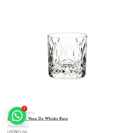
1
Chartres - Vaso De Whisky Bajo
USD
$
73.00