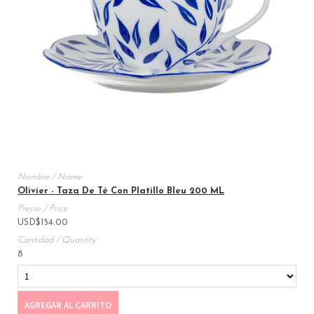
Olivier - Taza De Té Con Platillo Bleu 200 ML
USD
$
154.00
8
AGREGAR AL CARRITO