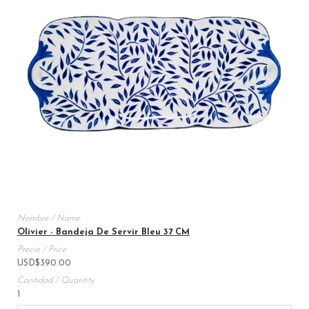
Olivier - Bandeja De Servir Bleu 37 CM
USD
$
390.00
1