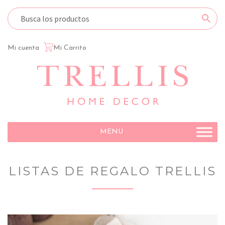
Mi cuenta
Mi Carrito
Ir
Ir
a
al
la
contenido
navegación
MENU
LISTAS DE REGALO TRELLIS