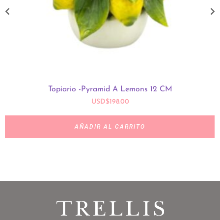
Topiario -Pyramid A Lemons 12 CM
USD
$
198.00
AÑADIR AL CARRITO