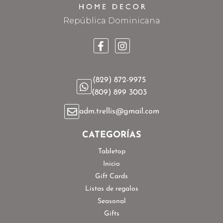
República Dominicana
(829) 872-9975
(809) 899 3003
adm.trellis@gmail.com
CATEGORÍAS
Tabletop
Inicio
Gift Cards
Listas de regalos
Seasonal
Gifts