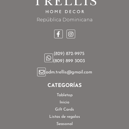
República Dominicana
(829) 872-9975
(809) 899 3003
adm.trellis@gmail.com
CATEGORÍAS
Tabletop
Inicio
Gift Cards
Listas de regalos
Seasonal