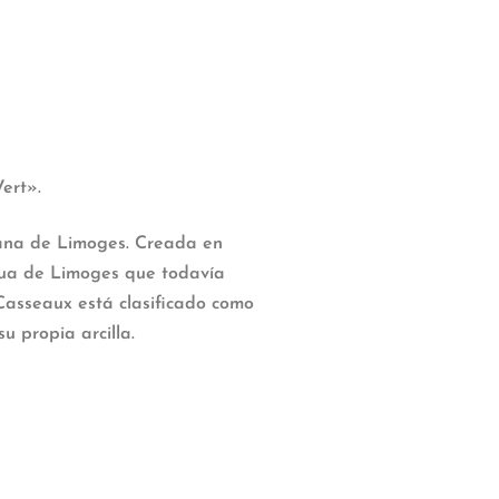
ert».
lana de Limoges. Creada en
igua de Limoges que todavía
Casseaux está clasificado como
u propia arcilla.