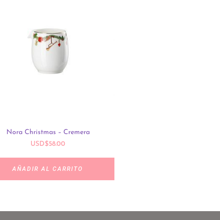
Nora Christmas – Cremera
Radial Russian – Azucar
USD
$
58.00
USD
$
63.00
AÑADIR AL CARRITO
AÑADIR AL CARRIT