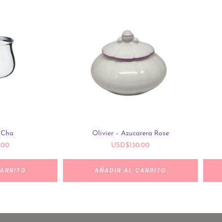
 Cha
Olivier – Azucarera Rose
.00
USD
$
130.00
CARRITO
AÑADIR AL CARRITO