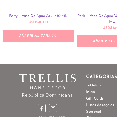
Party – Vaso De Agua Azul 450 ML
Perle – Vaso De Agua V
ML
USD
$
40.00
USD
$
38
AÑADIR AL CARRITO
AÑADIR AL 
CATEGORÍA
Tabletop
Inicio
República Dominicana
Gift Cards
Listas de regalos
Seasonal