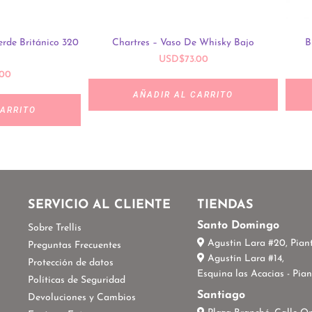
erde Británico 320
Chartres – Vaso De Whisky Bajo
B
USD
$
73.00
.00
AÑADIR AL CARRITO
CARRITO
S
SERVICIO AL CLIENTE
TIENDAS
Santo Domingo
Sobre Trellis
Agustin Lara #20, Piant
Preguntas Frecuentes
Agustín Lara #14,
Protección de datos
Esquina las Acacias - Pian
Políticas de Seguridad
Santiago
Devoluciones y Cambios