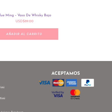
lue Ming – Vaso De Whisky Bajo
Party – Vaso De Agua Azul
USD
$
89.00
USD
$
40.00
AÑADIR AL CARRITO
AÑADIR AL CARRIT
ACEPTAMOS
ini
tini