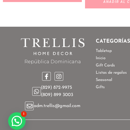
AÑADIR AL 
CATEGORÍA
Tabletop
Inicio
República Dominicana
Gift Cards
Listas de regalos
Seasonal
Gifts
(829) 872-9975
(809) 899 3003
adm.trellis@gmail.com
1