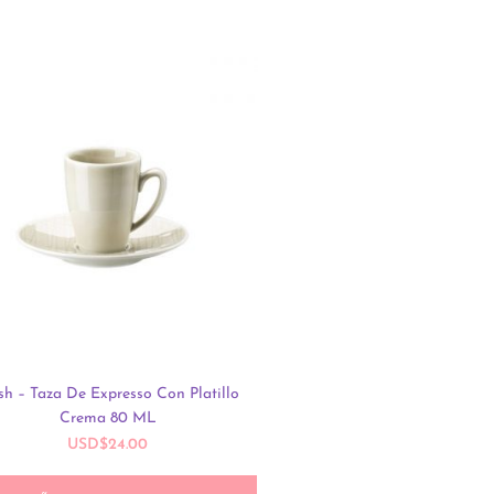
h – Taza De Expresso Con Platillo
Prairie – Hoja de Berenj
Crema 80 ML
USD
$
198.00
USD
$
24.00
AÑADIR AL CARRIT