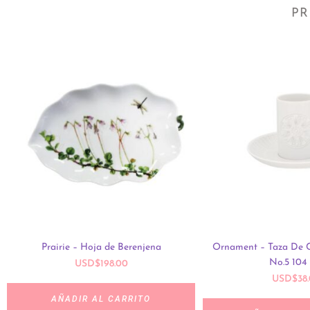
PR
Prairie – Hoja de Berenjena
Ornament – Taza De C
No.5 104
USD
$
198.00
USD
$
38
AÑADIR AL CARRITO