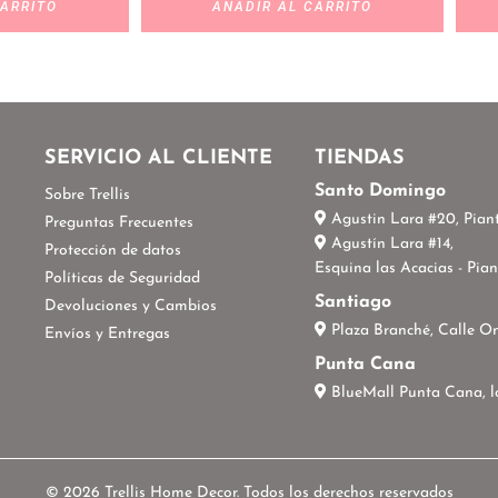
CARRITO
AÑADIR AL CARRITO
S
SERVICIO AL CLIENTE
TIENDAS
Santo Domingo
Sobre Trellis
Agustin Lara #20, Piant
Preguntas Frecuentes
Agustín Lara #14,
Protección de datos
Esquina las Acacias - Pian
Políticas de Seguridad
Santiago
Devoluciones y Cambios
Plaza Branché, Calle O
Envíos y Entregas
Punta Cana
BlueMall Punta Cana, l
© 2026 Trellis Home Decor. Todos los derechos reservados