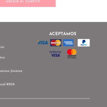
AÑADIR AL CARRITO
ACEPTAMOS
ini
tini
nésimo Jiménez
ocal #20A