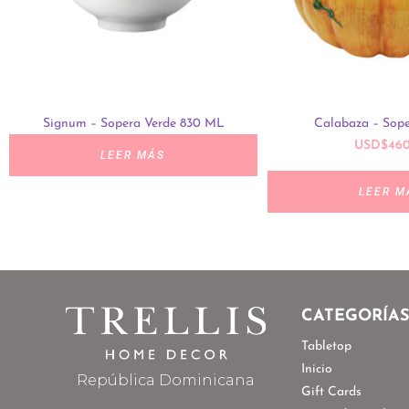
Signum – Sopera Verde 830 ML
Calabaza – Sop
USD
$
460
LEER MÁS
LEER M
CATEGORÍA
Tabletop
Inicio
República Dominicana
Gift Cards