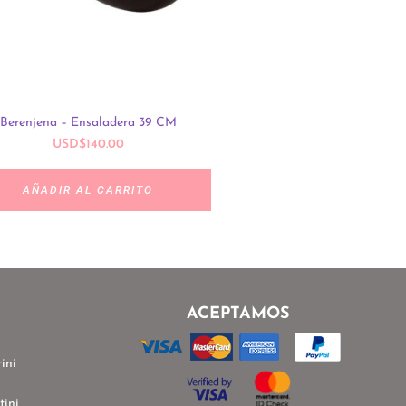
Berenjena – Ensaladera 39 CM
Signum – Sopera Verde 8
USD
$
140.00
LEER MÁS
AÑADIR AL CARRITO
ACEPTAMOS
ini
tini