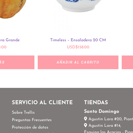
era Grande
Timeless – Ensaladera 20 CM
.00
USD
$
158.00
ÁS
AÑADIR AL CARRITO
S
SERVICIO AL CLIENTE
TIENDAS
Santo Domingo
Sobre Trellis
Agustin Lara #20, Piant
Preguntas Frecuentes
Agustín Lara #14,
Protección de datos
Esquina las Acacias - Pian