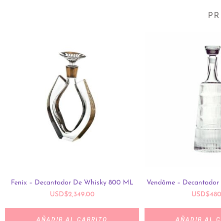
PR
Fenix – Decantador De Whisky 800 ML
Vendôme – Decantador
USD
$
2,349.00
USD
$
480
AÑADIR AL CARRITO
AÑADIR AL 