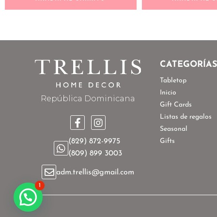
CATEGORÍA
Tabletop
Inicio
República Dominicana
Gift Cards
Listas de regalos
Seasonal
Gifts
(829) 872-9975
(809) 899 3003
adm.trellis@gmail.com
1