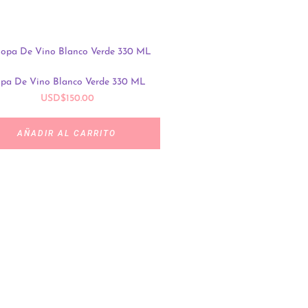
pa De Vino Blanco Verde 330 ML
USD
$
150.00
AÑADIR AL CARRITO
Fenix – Decantador De Whisk
USD
$
2,349.00
AÑADIR AL CARRIT