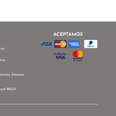
ACEPTAMOS
ini
tini
nésimo Jiménez
ocal #20A